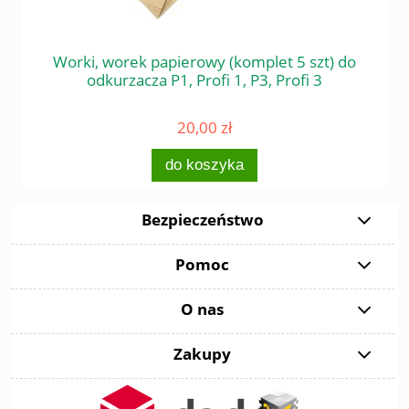
 do
Worki, worek papierowy (komplet 5 szt) do
Śr
odkurzacza P1, Profi 1, P3, Profi 3
20,00 zł
do koszyka
Bezpieczeństwo
Pomoc
O nas
Zakupy