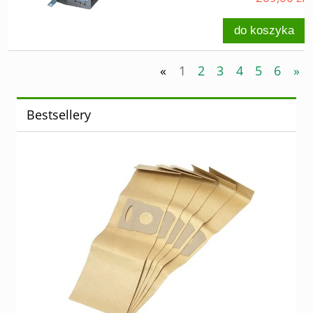
do koszyka
«
1
2
3
4
5
6
»
Bestsellery