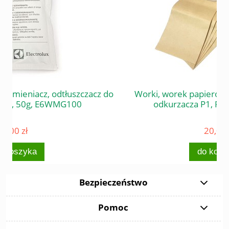
cz do
Worki, worek papierowy (komplet 5 szt) do
odkurzacza P1, Profi 1, P3, Profi 3
20,00 zł
do koszyka
Bezpieczeństwo
Pomoc