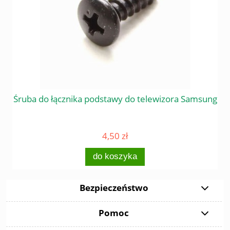
 do
Śruba do łącznika podstawy do telewizora Samsung
Śr
4,50 zł
do koszyka
Bezpieczeństwo
Pomoc