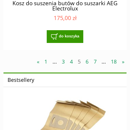
Kosz do suszenia butów do suszarki AEG
Electrolux
175,00 zł
do koszyka
«
1
...
3
4
5
6
7
...
18
»
Bestsellery