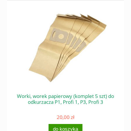
 do
Worki, worek papierowy (komplet 5 szt) do
Śr
odkurzacza P1, Profi 1, P3, Profi 3
20,00 zł
do koszyka