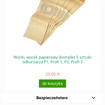
 do
Worki, worek papierowy (komplet 5 szt) do
Śr
odkurzacza P1, Profi 1, P3, Profi 3
20,00 zł
do koszyka
Bezpieczeństwo