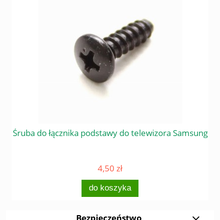
 do
Śruba do łącznika podstawy do telewizora Samsung
Śr
4,50 zł
do koszyka
Bezpieczeństwo