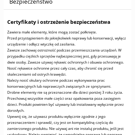
Bezpieczeństwo
Certyfikaty i ostrzeżenie bezpieczeństwa
Zawiera małe elementy, które mogą zostać połknięte.
Przed przystąpieniem do jakiejkolwiek naprawy lub konserwacji, wyłącz
urządzenie i odłącz wtyczkę od zasilania.
Zawsze zachowaj ostrożność podczas przemieszczania urządzeń. W
przypadku ciężkich sprzętów najbezpieczniej jest, gdy przesuwają je
dwie osoby. Zawsze używaj rękawic ochronnych i obuwia ochronnego.
Nosić rękawice ochronne przez cały czas, aby chronić się przed
skaleczeniami od ostrych krawędzi.
Należy nosić okulary ochronne podczas wykonywania prac
konserwacyjnych lub naprawczych związanych ze sprężynami.
Drobne elementy nie są przeznaczone dla dzieci poniżej 3 roku życia.
Przechowuj wszystkie małe części oraz opakowania poza zasięgiem
dzieci. Produkt powinien być używany lub instalowany wyłącznie przez
dorosłych.
Upewnij się, że używasz produktu wyłącznie zgodnie z jego
przeznaczeniem i sprawdź, czy jest on kompatybilną częścią do
zamierzonego produktu. Nie używaj ani nie instaluj produktu, jeśli jest
uszkodzony. Należy pamiętać, że samodzielna naprawa lub naprawa