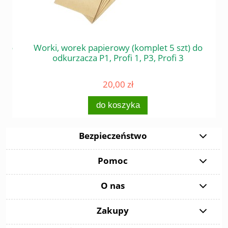
 do
Worki, worek papierowy (komplet 5 szt) do
Śr
odkurzacza P1, Profi 1, P3, Profi 3
20,00 zł
do koszyka
Bezpieczeństwo
Pomoc
O nas
Zakupy