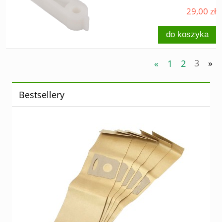
29,00 zł
do koszyka
«
1
2
3
»
Bestsellery