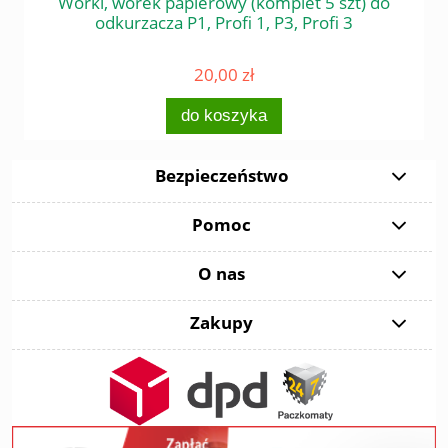
 do
Worki, worek papierowy (komplet 5 szt) do
Śr
odkurzacza P1, Profi 1, P3, Profi 3
20,00 zł
do koszyka
Bezpieczeństwo
Pomoc
O nas
Zakupy