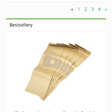
«
1
2
3
4
»
Bestsellery