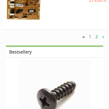
275,00 zł
«
1
2
»
Bestsellery