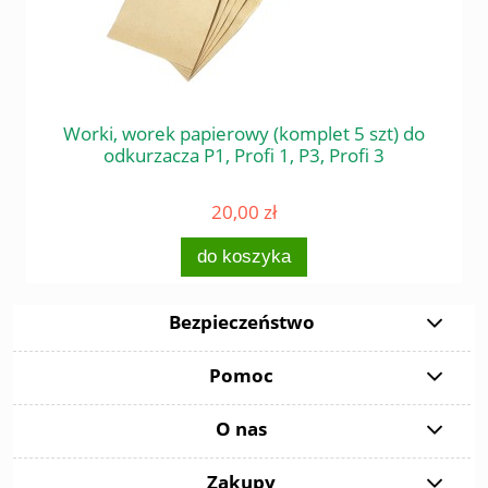
 do
Worki, worek papierowy (komplet 5 szt) do
Śr
odkurzacza P1, Profi 1, P3, Profi 3
20,00 zł
do koszyka
Bezpieczeństwo
Pomoc
O nas
Zakupy