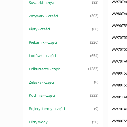
WW70TA
Suszarki - części
(83)
WW80TA
Zmywarki - części
(303)
WW90T5
Płyty - części
(66)
WW70T55
Piekarnik - części
(226)
WW70T5
Lodówki - części
(654)
WW70TA
Odkurzacze - części
(1283)
WW90T5
Żelazka - części
(8)
WW80T5
Kuchnia - części
(333)
WW91TA
Bojlery, termy - części
(9)
WW70T40
WW80T5
Filtry wody
(50)