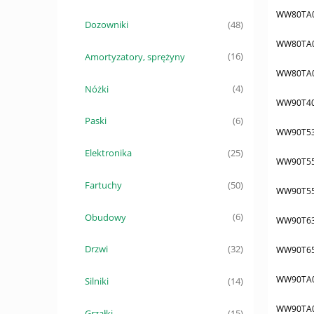
WW80TA
Dozowniki
(48)
WW80TA
Amortyzatory, sprężyny
(16)
WW80TA
Nóżki
(4)
WW90T4
Paski
(6)
WW90T5
Elektronika
(25)
WW90T5
Fartuchy
(50)
WW90T5
Obudowy
(6)
WW90T6
Drzwi
(32)
WW90T6
WW90TA
Silniki
(14)
WW90TA
Grzałki
(15)