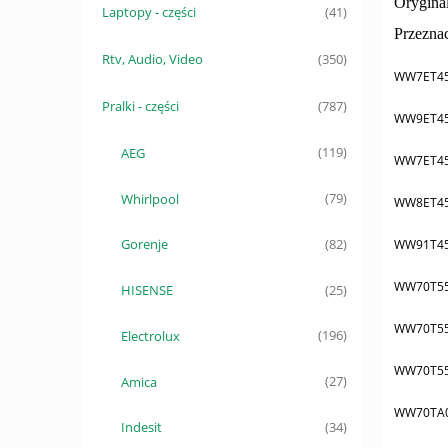
Oryginal
Laptopy - części
(41)
Przezna
Rtv, Audio, Video
(350)
WW7ET4
Pralki - części
(787)
WW9ET4
AEG
(119)
WW7ET4
Whirlpool
(79)
WW8ET4
Gorenje
WW91T4
(82)
WW70T5
HISENSE
(25)
WW70T5
Electrolux
(196)
WW70T5
Amica
(27)
WW70TA
Indesit
(34)