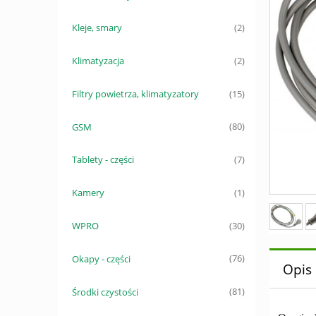
Kleje, smary
(2)
Klimatyzacja
(2)
Filtry powietrza, klimatyzatory
(15)
GSM
(80)
Tablety - części
(7)
Kamery
(1)
WPRO
(30)
Okapy - części
(76)
Opis
Środki czystości
(81)