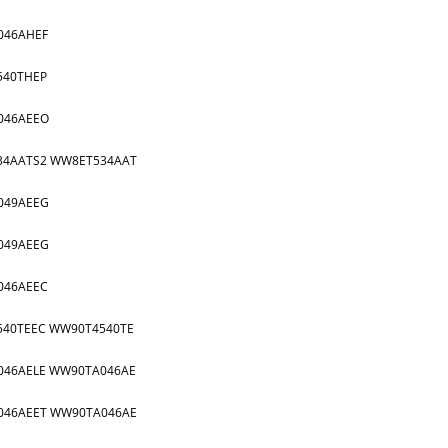
046AHEF
540THEP
046AEEO
34AATS2 WW8ET534AAT
049AEEG
049AEEG
046AEEC
40TEEC WW90T4540TE
046AELE WW90TA046AE
046AEET WW90TA046AE