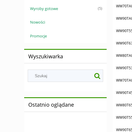
WW70TA
Wyroby gotowe
(5)
WW90TA
Nowości
WW90T5
Promocje
WW90T6
Wyszukiwarka
WW80TA
WW90T5
WW70TA
WW90T45
Ostatnio oglądane
WW80T65
WW90T55
WW90T6