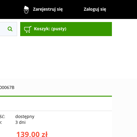
Zaloguj się
Zarejestruj się
Koszyk:
(pusty)
-00067B
ść:
dostępny
w:
3 dni
139,00 zł