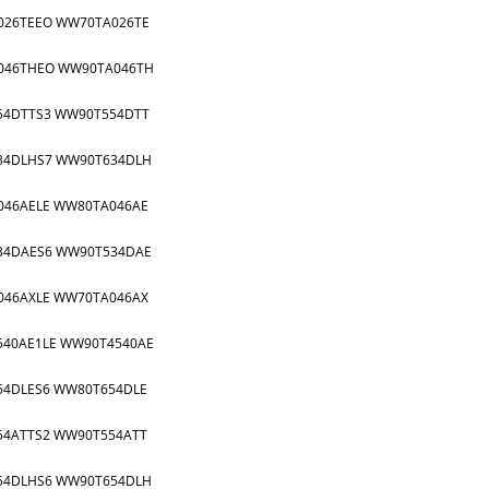
026TEEO WW70TA026TE
046THEO WW90TA046TH
54DTTS3 WW90T554DTT
34DLHS7 WW90T634DLH
046AELE WW80TA046AE
34DAES6 WW90T534DAE
046AXLE WW70TA046AX
40AE1LE WW90T4540AE
4DLES6 WW80T654DLE
4ATTS2 WW90T554ATT
54DLHS6 WW90T654DLH