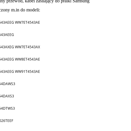
ny przewód, kabel zasilający do pralki Samsung
czony m.in do modeli:
543AEEG WW7ET4543AE
543AEEG
543AXEG WW7ET4543AX
543AEEG WW8ET4543AE
543AEEG WW91T4543AE
54DAWS3
54DAXS3
54DTWS3
026TEEF