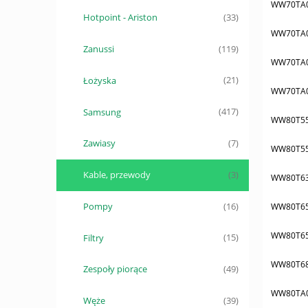
WW70TA
Hotpoint - Ariston
(33)
WW70TA
Zanussi
(119)
WW70TA
Łożyska
(21)
WW70TA
Samsung
(417)
WW80T5
Zawiasy
(7)
WW80T5
Kable, przewody
(3)
WW80T6
Pompy
(16)
WW80T6
WW80T6
Filtry
(15)
WW80T6
Zespoły piorące
(49)
WW80TA
Węże
(39)