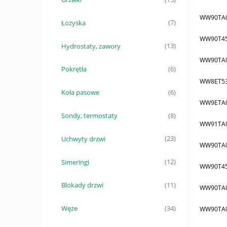
WW90TA
Łożyska
(7)
WW90T4
Hydrostaty, zawory
(13)
WW90TA
Pokrętła
(6)
WW8ET5
Koła pasowe
(6)
WW9ETA
Sondy, termostaty
(8)
WW91TA
Uchwyty drzwi
(23)
WW90TA
Simeringi
(12)
WW90T45
Blokady drzwi
(11)
WW90TA
Węże
(34)
WW90TA