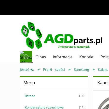
O nas
Informacje
Kontakt
Poli
»
»
»
Jesteś w:
Pralki - części
Samsung
Kable,
Menu
Kabel
Baterie
(18)
Kondensatory rozruchowe
(11)