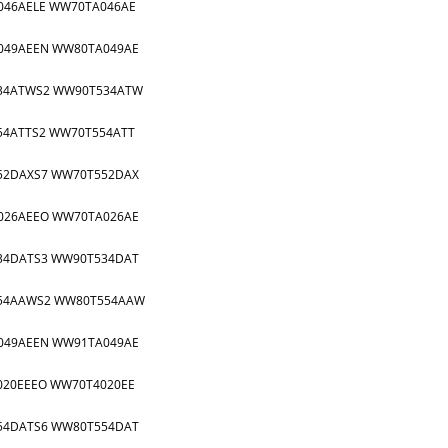
046AELE WW70TA046AE
049AEEN WW80TA049AE
34ATWS2 WW90T534ATW
4ATTS2 WW70T554ATT
52DAXS7 WW70T552DAX
026AEEO WW70TA026AE
34DATS3 WW90T534DAT
54AAWS2 WW80T554AAW
049AEEN WW91TA049AE
20EEEO WW70T4020EE
54DATS6 WW80T554DAT