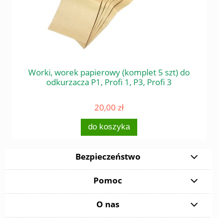
 do
Worki, worek papierowy (komplet 5 szt) do
Śr
odkurzacza P1, Profi 1, P3, Profi 3
20,00 zł
do koszyka
Bezpieczeństwo
Pomoc
O nas