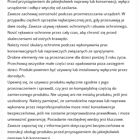
Przed przystąpieniem do jakiejkolwiek naprawy lub konserwacji, wyłącz
urządzenie i odłącz wtyczkę od zasilania.
Zawsze zachowaj ostrożność podczas przemieszczania urządzeń. W
przypadku ciężkich sprzętów najbezpieczniej jest, gdy przesuwają je
dwie osoby. Zawsze używaj rękawic ochronnych i obuwia ochronnego.
Nosić rękawice ochronne przez cały czas, aby chronić się przed
skaleczeniami od ostrych krawędzi.
Należy nosić okulary ochronne podczas wykonywania prac
konserwacyjnych lub naprawczych związanych ze sprężynami.
Drobne elementy nie są przeznaczone dla dzieci poniżej 3 roku życia.
Przechowuj wszystkie małe części oraz opakowania poza zasięgiem
dzieci. Produkt powinien być używany lub instalowany wyłącznie przez
dorosłych.
Upewnij się, że używasz produktu wyłącznie zgodnie z jego
przeznaczeniem i sprawdź, czy jest on kompatybilną częścią do
zamierzonego produktu. Nie używaj ani nie instaluj produktu, jeśli jest
uszkodzony. Należy pamiętać, że samodzielna naprawa lub naprawa
wykonana przez nieprofesjonalistów może mieć konsekwencje
bezpieczeństwa, jeśli nie zostanie przeprowadzona prawidłowo, i może
unieważnić gwarancję. Posiadanie niezbędnej wiedzy jest kluczowe.
Zawsze zapoznaj się z informacjami dotyczącymi bezpieczeństwa w
instrukcji obsługi produktu przed przystąpieniem do jakiejkolwiek
naprawy lub konserwacji.