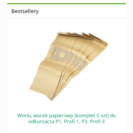
Bestsellery
 do
Worki, worek papierowy (komplet 5 szt) do
Śr
odkurzacza P1, Profi 1, P3, Profi 3