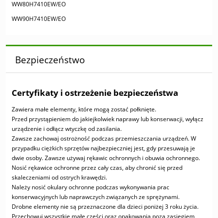
WW80H7410EW/EO
WW90H7410EW/EO
Bezpieczeństwo
Certyfikaty i ostrzeżenie bezpieczeństwa
Zawiera małe elementy, które mogą zostać połknięte.
Przed przystąpieniem do jakiejkolwiek naprawy lub konserwacji, wyłącz
urządzenie i odłącz wtyczkę od zasilania.
Zawsze zachowaj ostrożność podczas przemieszczania urządzeń. W
przypadku ciężkich sprzętów najbezpieczniej jest, gdy przesuwają je
dwie osoby. Zawsze używaj rękawic ochronnych i obuwia ochronnego.
Nosić rękawice ochronne przez cały czas, aby chronić się przed
skaleczeniami od ostrych krawędzi.
Należy nosić okulary ochronne podczas wykonywania prac
konserwacyjnych lub naprawczych związanych ze sprężynami.
Drobne elementy nie są przeznaczone dla dzieci poniżej 3 roku życia.
Przechowuj wszystkie małe części oraz opakowania poza zasięgiem