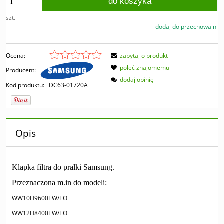
do koszyka
szt.
dodaj do przechowalni
Ocena:
zapytaj o produkt
poleć znajomemu
Producent:
dodaj opinię
Kod produktu:
DC63-01720A
Opis
Klapka filtra do pralki Samsung.
Przeznaczona m.in do modeli:
WW10H9600EW/EO
WW12H8400EW/EO