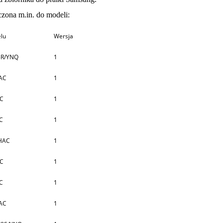
zona m.in. do modeli:
lu
Wersja
5R/YNQ
1
AC
1
AC
1
C
1
HAC
1
AC
1
C
1
AC
1