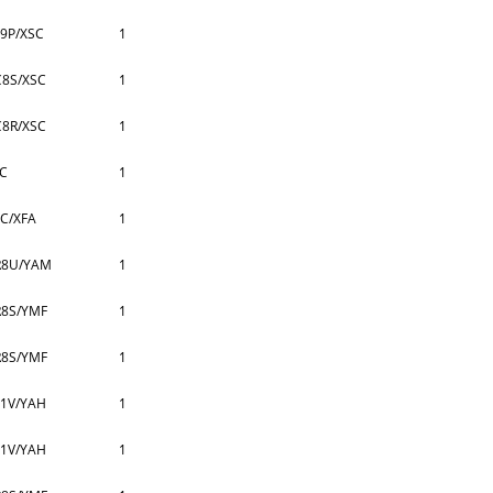
9P/XSC
1
8S/XSC
1
8R/XSC
1
AC
1
C/XFA
1
R8U/YAM
1
8S/YMF
1
8S/YMF
1
1V/YAH
1
1V/YAH
1