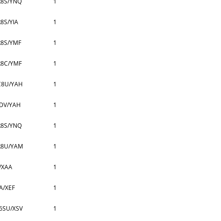
8S/YNQ
1
8S/YIA
1
8S/YMF
1
8C/YMF
1
8U/YAH
1
DV/YAH
1
8S/YNQ
1
R8U/YAM
1
/XAA
1
A/XEF
1
6SU/XSV
1