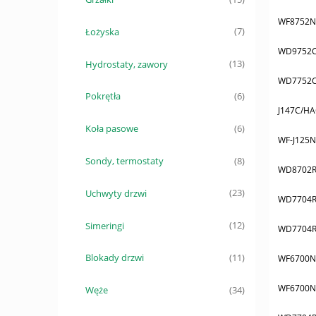
WF8752N
Łożyska
(7)
WD9752C
Hydrostaty, zawory
(13)
WD7752C
Pokrętła
(6)
J147C/H
Koła pasowe
(6)
WF-J125N
Sondy, termostaty
(8)
WD8702
Uchwyty drzwi
(23)
WD7704R
Simeringi
(12)
WD7704R
Blokady drzwi
(11)
WF6700N
WF6700N
Węże
(34)