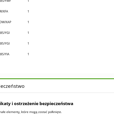
8S/YMF
1
R/XFA
1
4DW/XAP
1
8S/YGI
1
8S/YGI
1
8S/YIA
1
ieczeństwo
ikaty i ostrzeżenie bezpieczeństwa
ałe elementy, które mogą zostać połknięte.