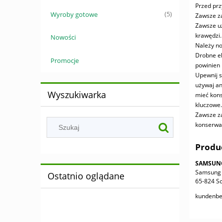
Przed prz
Wyroby gotowe
(5)
Zawsze za
Zawsze uż
krawędzi.
Nowości
Należy no
Drobne el
Promocje
powinien 
Upewnij s
używaj an
Wyszukiwarka
mieć kons
kluczowe.
Zawsze za
konserwac
Produ
SAMSUN
Samsung 
Ostatnio oglądane
65-824 S
kundenb