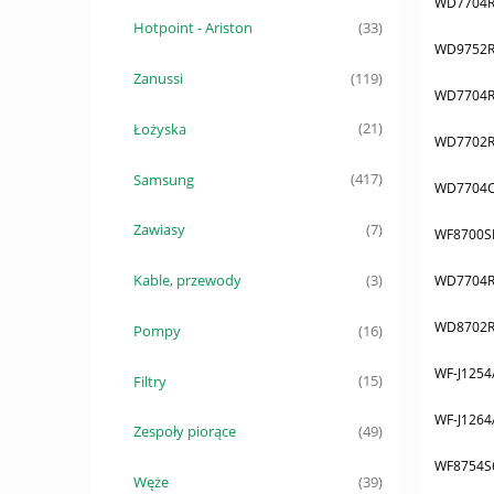
WD7704R
Hotpoint - Ariston
(33)
WD9752R
Zanussi
(119)
WD7704R
Łożyska
(21)
WD7702R
Samsung
(417)
WD7704C
Zawiasy
(7)
WF8700S
Kable, przewody
WD7704R
(3)
WD8702
Pompy
(16)
WF-J1254
Filtry
(15)
WF-J1264
Zespoły piorące
(49)
WF8754S
Węże
(39)