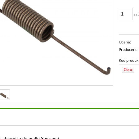
szt
Ocena:
Producent:
Kod produk
 zbiornika do pralki Samsung.