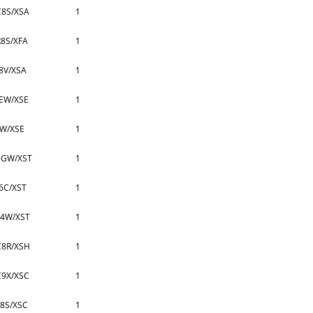
8S/XSA
1
8S/XFA
1
8V/XSA
1
1EW/XSE
1
EW/XSE
1
5GW/XST
1
6C/XST
1
4W/XST
1
8R/XSH
1
9X/XSC
1
8S/XSC
1