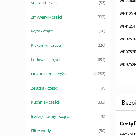
WD7704R
Suszarki - części
(83)
WF-J125N
Zmywarki - części
(303)
WF-J125
Płyty - części
(66)
WD9752R
Piekarnik - części
(226)
WD9752R
Lodówki - części
(654)
WD9752R
Odkurzacze - części
(1283)
Żelazka - części
(8)
Bezp
Kuchnia - części
(333)
Bojlery, termy - części
(9)
Certyf
Filtry wody
(50)
Zawiera m