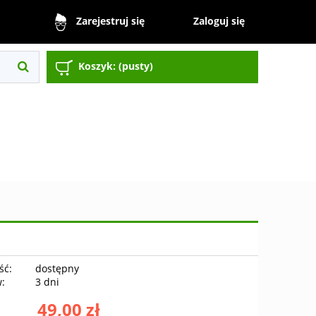
Zaloguj się
Zarejestruj się
Koszyk:
(pusty)
ść:
dostępny
w:
3 dni
49,00 zł