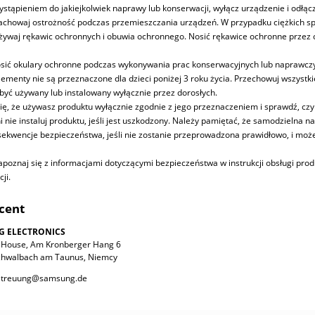
ystąpieniem do jakiejkolwiek naprawy lub konserwacji, wyłącz urządzenie i odłącz
chowaj ostrożność podczas przemieszczania urządzeń. W przypadku ciężkich sprz
ywaj rękawic ochronnych i obuwia ochronnego. Nosić rękawice ochronne przez ca
sić okulary ochronne podczas wykonywania prac konserwacyjnych lub naprawcz
ementy nie są przeznaczone dla dzieci poniżej 3 roku życia. Przechowuj wszystk
być używany lub instalowany wyłącznie przez dorosłych.
ię, że używasz produktu wyłącznie zgodnie z jego przeznaczeniem i sprawdź, czy
i nie instaluj produktu, jeśli jest uszkodzony. Należy pamiętać, że samodzieln
ekwencje bezpieczeństwa, jeśli nie zostanie przeprowadzona prawidłowo, i może
poznaj się z informacjami dotyczącymi bezpieczeństwa w instrukcji obsługi prod
ji.
cent
G ELECTRONICS
House, Am Kronberger Hang 6
chwalbach am Taunus, Niemcy
etreuung@samsung.de