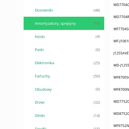
WD7704C
Dozowniki
(48)
WD7704R
Amortyzatory, sprężyny
(16)
WF7704S
Nóżki
(4)
WF-J106
Paski
(6)
J1255AV
Elektronika
(25)
WD-J125
Fartuchy
(50)
WF8700S
Obudowy
(6)
WF8700N
WD7752C
Drzwi
(32)
WD8752C
Silniki
(14)
WF9752N
Grzałki
(15)