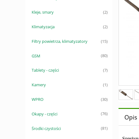
Kleje, smary
(2)
Klimatyzacja
(2)
Filtry powietrza, klimatyzatory
(15)
GSM
(80)
Tablety - części
(7)
Kamery
(1)
WPRO
(30)
Okapy - części
(76)
Opis
Środki czystości
(81)
Sprężyna