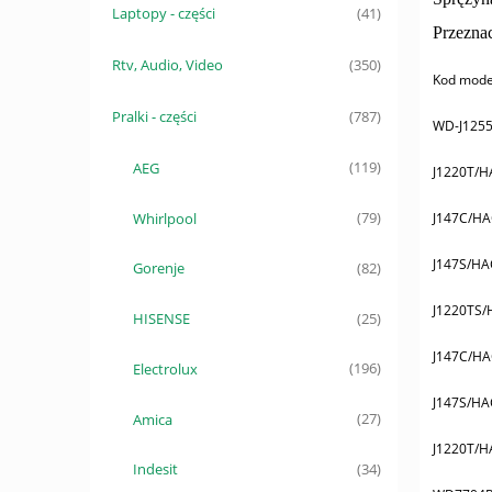
Laptopy - części
(41)
Przeznac
Rtv, Audio, Video
(350)
Kod mode
Pralki - części
(787)
WD-J125
AEG
(119)
J1220T/H
Whirlpool
J147C/H
(79)
J147S/HA
Gorenje
(82)
J1220TS/
HISENSE
(25)
J147C/H
Electrolux
(196)
J147S/HA
Amica
(27)
J1220T/H
Indesit
(34)