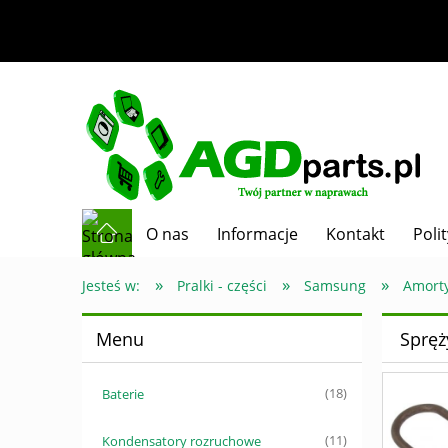
O nas
Informacje
Kontakt
Poli
»
»
»
Jesteś w:
Pralki - części
Samsung
Amorty
Menu
Spręż
Baterie
(18)
Kondensatory rozruchowe
(11)